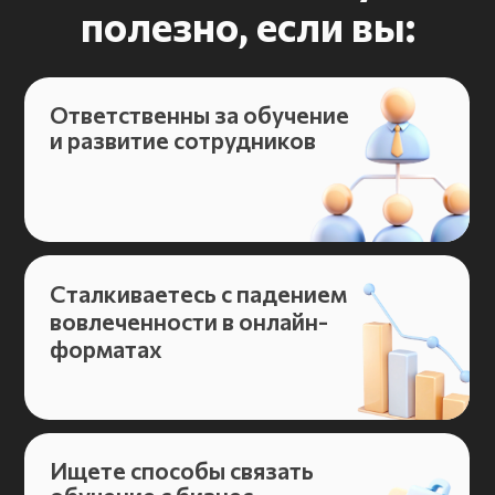
Стремитесь заменить
разовые активности
на масштабируемые
решения
Получить
исследование
Как вас зовут?
Ваша должность
Название компании