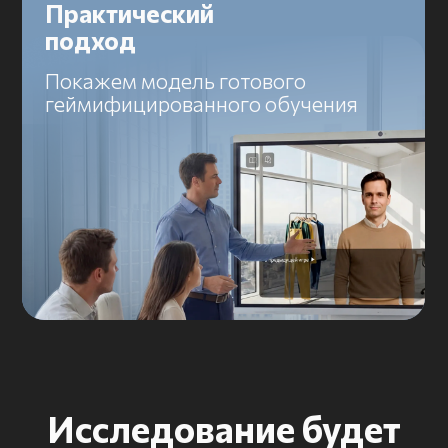
Ответственны за обучение
и развитие сотрудников
Сталкиваетесь с падением
вовлеченности в онлайн-
форматах
Ищете способы связать
обучение с бизнес-
результатами
Рассматриваете
геймификацию,
но хотите опираться
на данные