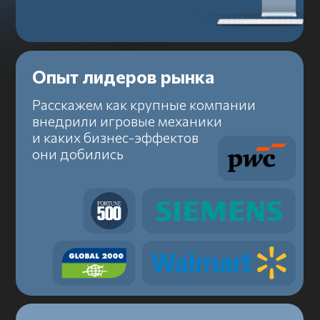
Практический
подход
Покажем модель готового
геймифицированного обучения
Исследование будет
полезно, если вы: