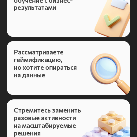
Ваш e-mail
+7
Я даю согласие на получение
информационных и рекламных
сообщений
Я даю согласие на обработку моих
персональных данных
в соответствии с
Политикой
конфиденциальности
Скачать в PDF
© 1989-2026 Samolov Group
+7 495 215-00-70
| info@samolov.ru
Реквизиты