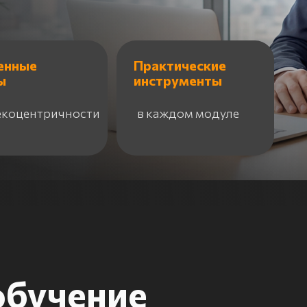
е
Практические
инструменты
нтричности
в каждом модуле
учение
енные подходы и практические
Шаг 2
Шаг 