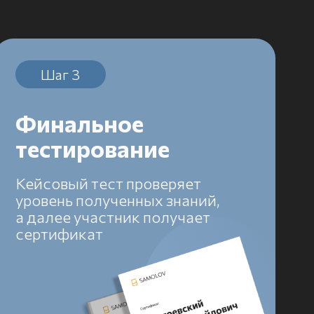
льное
ирование
й тест проверяет
 полученных знаний,
 участник получает
икат