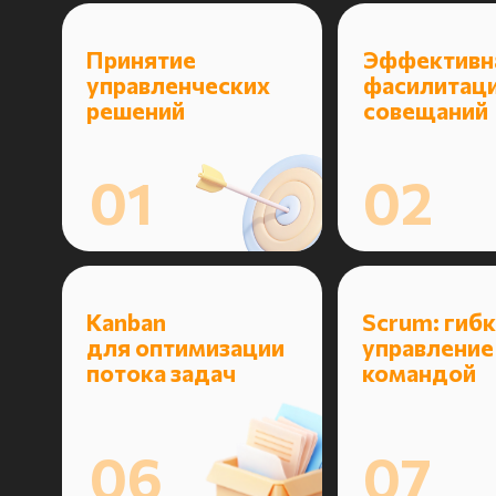
Kanban
Scrum: гибкое
для оптимизации
управление
потока задач
командой
06
07
Лучшие практик
Scrum: гибк