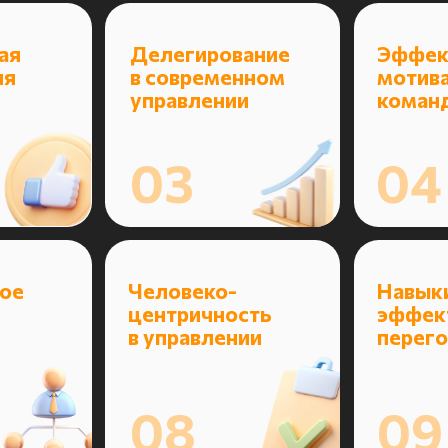
Человеко-
Навыки
центричность
эффективных
в управлении
переговоров
08
09
и
Человекоцентричность
в управлении
ое