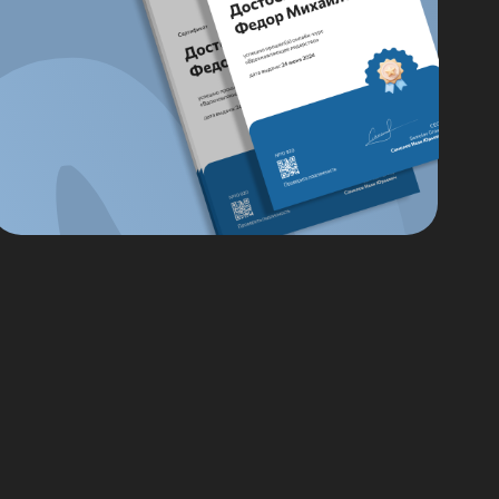
Методика OKR
для постановки
целей
лучшения,
05