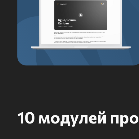
10 модулей прог
Принятие
Эффективная
управленческих
фасилитация
решений
совещаний
01
02