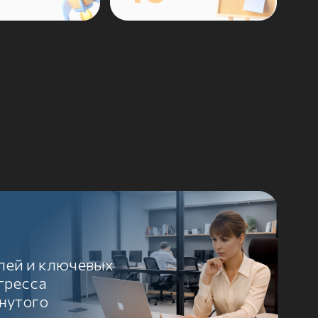
чевых
а,