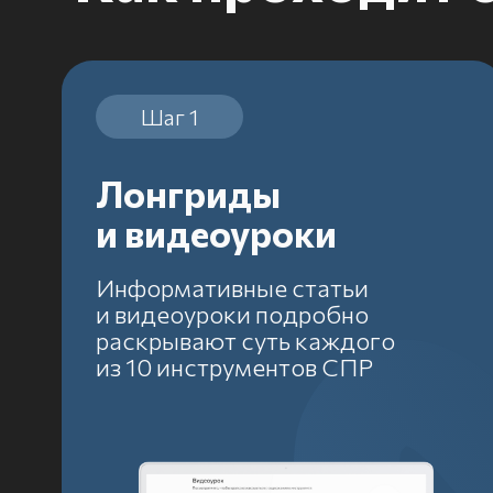
инстру
без ве
Лонгриды
Вд
и видеоуроки
ли
Информативные статьи
и видеоуроки подробно
раскрывают суть каждого
из 10 инструментов СПР