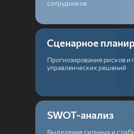
SWOT-анализ
Выделение сильных и слабых
сторон, возможностей
и рисков
тов выбрали нас