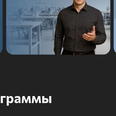
раммы
Делегирование
Эффективная
Устранение потерь, работа
в современном
мотивация
управлении
команды
с отклонениями, непрерывные у
5S, гибкость
и адаптивность
03
04