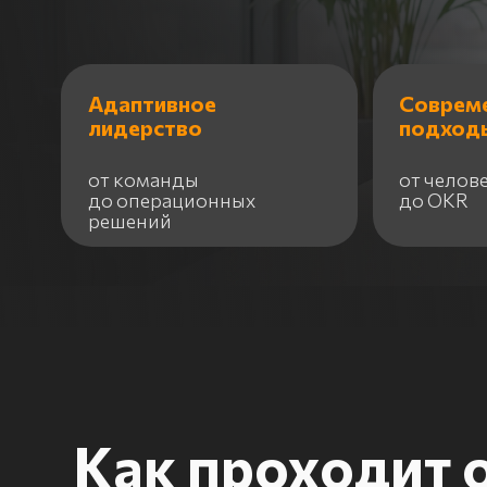
Современны
Адаптивное
подходы
лидерство
от команды
от человекоце
до операционных
до OKR
решений
Как проходит об
Соврем
Шаг 1