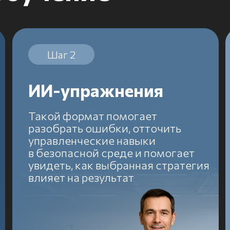
менты в онлайн-курсе
бинаров
ИИ-упражнения
ИИ-упражнения
Фина
охновляющее
тест
Такой формат помогает
дерство
разобрать ошибки, отточить
Кейсовы
управленческие навыки
уровень
в безопасной среде и помогает
а далее
увидеть, как выбранная стратегия
сертиф
влияет на результат